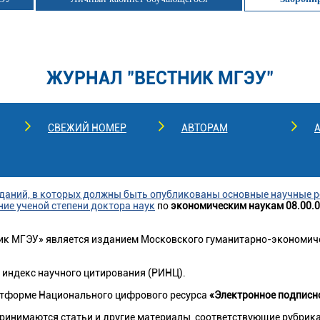
ЖУРНАЛ "ВЕСТНИК МГЭУ"
СВЕЖИЙ НОМЕР
АВТОРАМ
даний, в которых должны быть опубликованы основные научные р
ние ученой степени доктора наук
по
экономическим наукам 08.00.
к МГЭУ» является изданием Московского гуманитарно-экономичес
 индекс научного цитирования (РИНЦ).
атформе Национального цифрового ресурса
«Электронное подписно
принимаются статьи и другие материалы, соответствующие рубрик