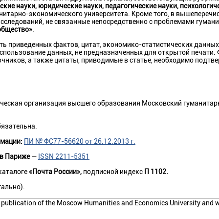
кие науки, юридические науки, педагогические науки, психологиче
манитарно-экономического университета. Кроме того, в вышеперечи
сследований, не связанные непосредственно с проблемами гуман
общество»
.
сть приведенных фактов, цитат, экономико-статистических данных
использование данных, не предназначенных для открытой печати. 
очников, а также цитаты, приводимые в статье, необходимо подтв
ческая организация высшего образования Московский гуманитар
бязательна.
рмации:
ПИ № ФС77-56620 от 26.12.2013 г.
 в Париже
—
ISSN 2211-5351
каталоге
«Почта России»,
подписной индекс
П 1102.
тально).
s a publication of the Moscow Humanities and Economics University and 