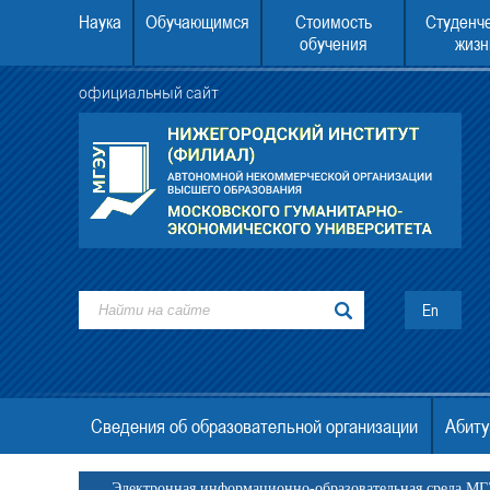
Наука
Обучающимся
Стоимость
Студенч
обучения
жизн
официальный сайт
У второе высшее образование
22.08.2026 в 10.00 состоится День отк
дверей.
En
Сведения об образовательной организации
Абиту
Электронная информационно-образовательная среда М