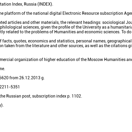
itation Index, Russia (INDEX).
 the platform of the national digital Electronic Resource subscription Age
ted articles and other materials, the relevant headings: sociological Jo
philological sciences, given the profile of the University as a humanitar
ctly related to the problems of Humanities and economic sciences. To do 
f facts, quotes, economics and statistics, personal names, geographical
on taken from the literature and other sources, as well as the citations g
mercial organization of higher education of the Moscow Humanities an
ine.
56620 from 26.12.2013 g.
N 2211-5351
the Russian post, subscription index p. 1102.
y).