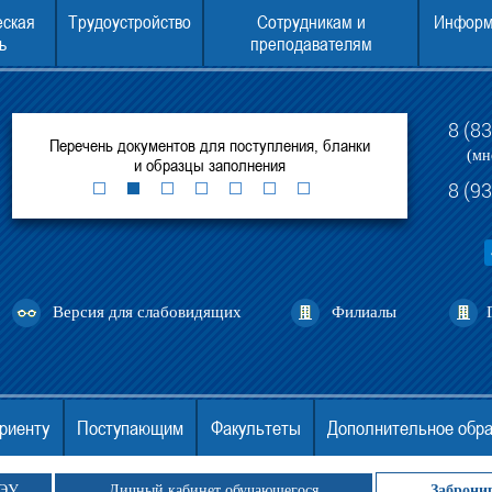
еская
Трудоустройство
Сотрудникам и
Информ
ь
преподавателям
8 (8
рытых
Перечень документов для поступления, бланки
Консультаци
(мн
и образцы заполнения
8 (9
Версия для слабовидящих
Филиалы
риенту
Поступающим
Факультеты
Дополнительное обр
ГЭУ
Личный кабинет обучающегося
Заброни