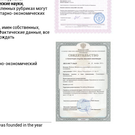
ские науки,
сленных рубриках могут
итарно-экономических
, имен собственных,
Фактические данные, все
ерждать
но-экономический
was founded in the year