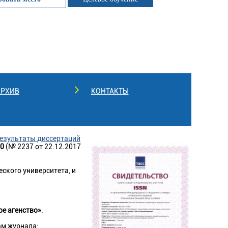
АРХИВ
КОНТАКТЫ
езультаты диссертаций
00
(№ 2237 от 22.12.2017
кого университета, и
е агенство»
.
ам журнала: