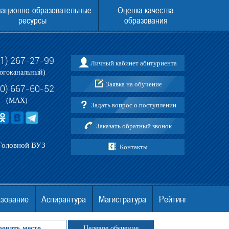
ационно-образовательные
Оценка качества
ресурсы
образования
31) 267-27-99
Личный кабинет абитуриента
и по приему в АНО ВО МГЭУ
ЕГЭ ДЛЯ ПОСТУПЛЕНИЯ В МГЭУ В 202
огоканальный)
Заявка на обучение
30) 667-60-52
(MAX)
Задать вопрос о поступлении
Заказать обратный звонок
Головной ВУЗ
Контакты
азование
Аспирантура
Магистратура
Рейтинг
ровать место
Целевое обучение