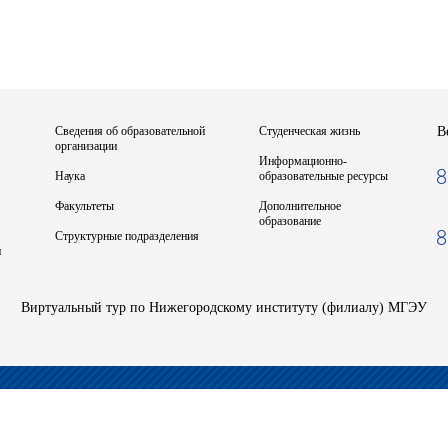
Сведения об образовательной
Студенческая жизнь
В
организации
Информационно-
8
Наука
образовательные ресурсы
Факультеты
Дополнительное
образование
8
Структурные подразделения
и
Виртуальный тур по Нижегородскому институту (филиалу) МГЭУ
разования "Московский гуманитарно-экономический университет"
Карта