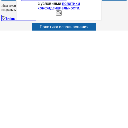
с условиями
политики
Наш институт в
конфиденциальности.
социальных сетях
Ок
Политика использования
Абитуриенту
Обучающимся
Сотрудникам и преподавателям
Политика конфиденциальности
Сведения об образовательной организации
Наука
Факультеты
Структурные подразделения
Студенческая жизнь
Информационно-образовательные ресурсы
Дополнительное образование