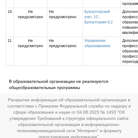
програм
10
Не
Не
Бухгалтерский
Дополни
предусмотрен
предусмотрено
учет. 1С-
професс
Бухгалтерия 8.2
образова
повыше
квалифи
11
Не
Не
Управление
Дополни
предусмотрен
предусмотрено
образованием
професс
образова
професс
перепод
В образовательной организации не реализуются
общеобразовательные программы
Раскрытие информации об образовательной организации в
соответствии с Приказом Федеральной службы по надзору в
сфере образования и науки от 04.08.2023 № 1493 "Об
утверждении Требований к структуре официального сайта
образовательной организации в информационно-
телекоммуникационной сети "Интернет" и формату
представления информации".