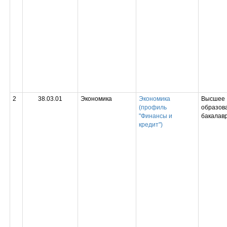
2
38.03.01
Экономика
Экономика
Высшее
(профиль
образова
"Финансы и
бакалав
кредит")