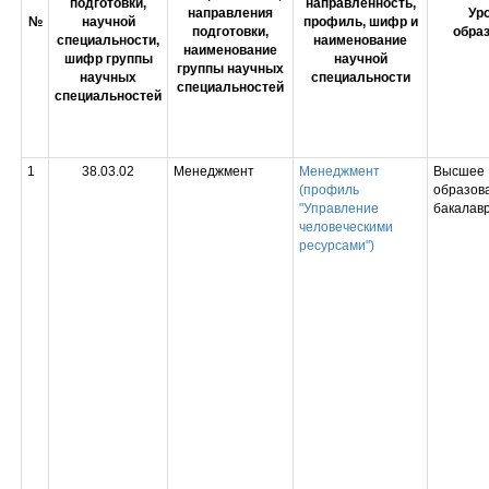
подготовки,
направленность,
направления
Ур
№
научной
профиль, шифр и
подготовки,
обра
специальности,
наименование
наименование
шифр группы
научной
группы научных
научных
специальности
специальностей
специальностей
1
38.03.02
Менеджмент
Менеджмент
Высшее
(профиль
образова
"Управление
бакалав
человеческими
ресурсами")