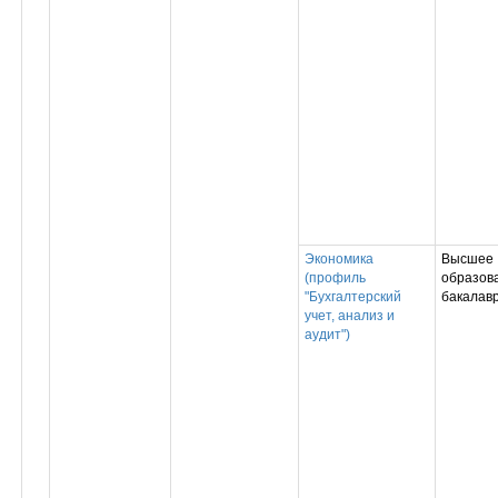
Экономика
Высшее
(профиль
образова
"Бухгалтерский
бакалав
учет, анализ и
аудит")