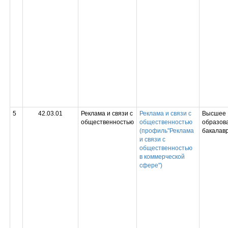
5
42.03.01
Реклама и связи с
Реклама и связи с
Высшее
общественностью
общественностью
образова
(профиль"Реклама
бакалав
и связи с
общественностью
в коммерческой
сфере")