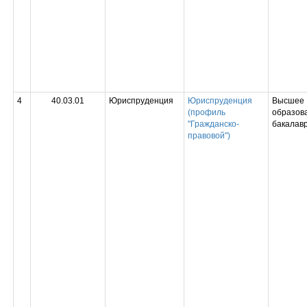
4
40.03.01
Юриспруденция
Юриспруденция
Высшее
(профиль
образова
"Гражданско-
бакалав
правовой")