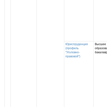
Юриспруденция
Высшее
(профиль
образова
"Уголовно-
бакалав
правовой")