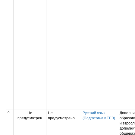
9
Не
Не
Русский язык
Дополни
предусмотрен
предусмотрено
(Подготовка к ЕГЭ)
образов
и взросл
дополни
общера