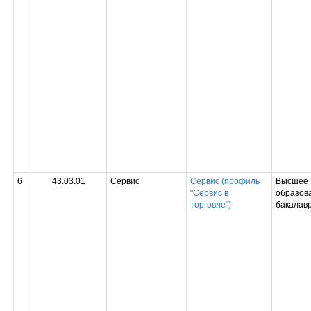
6
43.03.01
Сервис
Сервис (профиль
Высшее
"Сервис в
образова
торговле")
бакалав