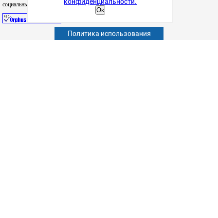
конфиденциальности.
социальных сетях
Ок
Политика использования
Абитуриенту
Обучающимся
Сотрудникам и преподавателям
Политика конфиденциальности
Сведения об образовательной организации
Наука
Факультеты
Структурные подразделения
Студенческая жизнь
Информационно-образовательные ресурсы
Дополнительное образование
Версия для слабовидящих