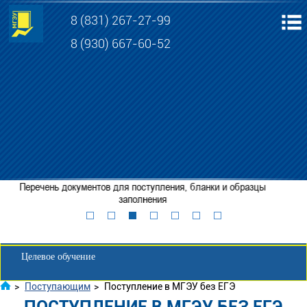
8 (831) 267-27-99
8 (930) 667-60-52
Электронная информационно-образовательная среда МГЭУ
Личный кабинет обучающегося
ступления, бланки и образцы
Забронировать место
Консультации по приему 
нения
Личный кабинет для абитуриента
Целевое обучение
>
Поступающим
>
Поступление в МГЭУ без ЕГЭ