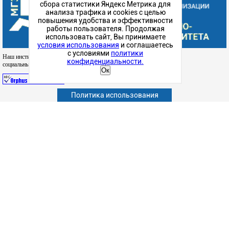
сбора статистики Яндекс Метрика для
анализа трафика и cookies с целью
повышения удобства и эффективности
работы пользователя. Продолжая
использовать сайт, Вы принимаете
условия использования
и соглашаетесь
с условиями
политики
Наш институт в
конфиденциальности.
социальных сетях
Ок
Политика использования
Абитуриенту
Обучающимся
Сотрудникам и преподавателям
Политика конфиденциальности
Сведения об образовательной организации
Наука
Факультеты
Структурные подразделения
Студенческая жизнь