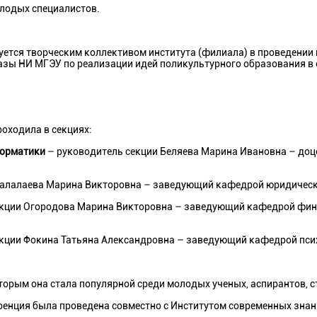
лодых специалистов.
тся творческим коллективом института (филиала) в проведении
азы НИ МГЭУ по реализации идей поликультурного образования в
роходила в секциях:
форматики
– руководитель секции Беляева Марина Ивановна – до
Балалаева Марина Викторовна – заведующий кафедрой юридически
кции Огородова Марина Викторовна – заведующий кафедрой финан
кции Фокина Татьяна Александровна – заведующий кафедрой психо
рым она стала популярной среди молодых ученых, аспирантов, с
еренция была проведена совместно с Институтом современных знани