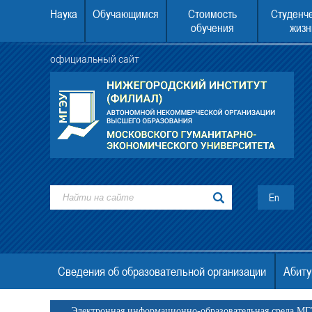
Наука
Обучающимся
Стоимость
Студенч
обучения
жизн
официальный сайт
У второе высшее образование
22.08.2026 в 10.00 состоится День отк
дверей.
En
Сведения об образовательной организации
Абиту
Электронная информационно-образовательная среда М