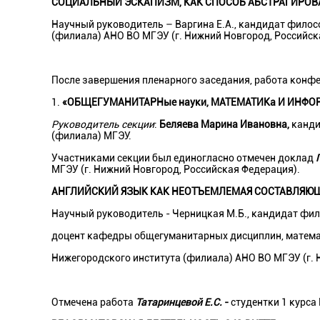
СОЦИАЛЬНЫЙ ЭСКАПИЗМ, КАК СПОСОБ АБСТРАГИРОВ
Научный руководитель – Варгина Е.А., кандидат фило
(филиала) АНО ВО МГЭУ (г. Нижний Новгород, Российск
После завершения пленарного заседания, работа конфе
1.
«ОБЩЕГУМАНИТАРНые науки, МАТЕМАТИКа И ИНФО
Руководитель секции
:
Беляева Марина Ивановна,
канди
(филиала) МГЭУ.
Участниками секции был единогласно отмечен доклад
МГЭУ (г. Нижний Новгород, Российская Федерация).
АНГЛИЙСКИЙ ЯЗЫК КАК НЕОТЪЕМЛЕМАЯ СОСТАВЛЯЮЩ
Научный руководитель -
Черницкая М.Б., кандидат фил
доцент кафедры общегуманитарных дисциплин, матема
Нижегородского института (филиала) АНО ВО МГЭУ (г. 
Отмечена работа
Татаринцевой Е.С.
-
студентки 1 курса