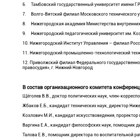
6.
Тамбовский государственный университет имени Г.Р
7.
Волго-Вятский филиал Московского технического 
8. Нижегородская академия Министерства внутренних 
9. Нижегородский педагогический университет им. К
10. Нижегородский Институт Управления – филиал Рос
11. Нижегородский промышленно-технологический тех
12. Приволжский филиал Федерального государственно
правосудия», г. Нижний Новгород
В состав организационного комитета конференц
Щёголев В.В., доктор политических наук, член-корресп
Жбаков Е.Б., кандидат технических наук, директор Ниж
Козлович М.И., кандидат искусствоведения, проректор 
Варгина Е.А., кандидат философских наук, помощник д
Талова Е.В., помощник директора по воспитательной р