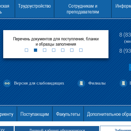
еская
Трудоустройство
Сотрудникам и
Информ
ь
преподавателям
8 (8
рытых
Перечень документов для поступления, бланки
Консультаци
(мн
и образцы заполнения
8 (9
Версия для слабовидящих
Филиалы
риенту
Поступающим
Факультеты
Дополнительное обр
ГЭУ
Личный кабинет обучающегося
Заброни