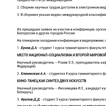
придало ей статус международной.
2. Сборник научных трудов доступен в электронном вид
3. В сборнике указан индекс международной классифик
Из пришедших заявок на участие в конференции, оргко
Белоруссии и других городов России.
На пленарном заседании конференции в видеорежиме, 
1.
Бунов Д.А
.- студент 1 курса гуманитарного факульт
МЕСТО НАЦИОНАЛ-СОЦИАЛИЗМА И ВТОРОЙ МИРОВОЙ
Научный руководитель – Рзаев Э.Э., преподаватель к
Федерация).
2
.
Кленикская А.А
.
- студентка 4 курса гуманитарного ф
КИНО-ТАНЕЦ КАК СИНТЕЗ ДВУХ ИСКУССТВ
Научный руководитель – Иноземцева И.Е., кандидат ку
Беларусь).
3.
Фролов Д.Д.
- студент 3 курса гуманитарного факуль