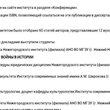
е на сайте института в разделе «Конференции».
ации ISBN, позволяющий ссылаться на эти публикации в диссерта
митетом было отобрано 60 статей авторов, представлявшие 12 вуз
с докладами выступили студенты:
ета Нижегородского института (филиала) АНО ВО МГЭУ (г. Нижний Н
 ВОЙНЫ В ИСТОРИИ
афедры юридических дисциплин Нижегородского института (филиал
акультета Института современных знаний имени А.М. Широкова (г.
льтурологии, доцент кафедры культурологии Института современн
тета Нижегородского института (филиала) АНО ВО МГЭУ (г. Нижний