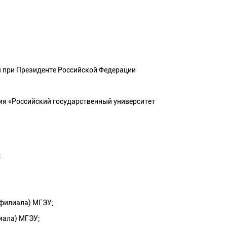
ы при Президенте Российской Федерации
я «Российский государственный университет
;
(филиала) МГЭУ;
иала) МГЭУ;