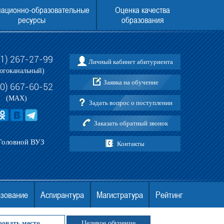
ационно-образовательные
Оценка качества
ресурсы
образования
31) 267-27-99
Личный кабинет абитуриента
и по приему в АНО ВО МГЭУ
ЕГЭ ДЛЯ ПОСТУПЛЕНИЯ В МГЭУ В 202
огоканальный)
Заявка на обучение
30) 667-60-52
(MAX)
Задать вопрос о поступлении
Заказать обратный звонок
Головной ВУЗ
Контакты
азование
Аспирантура
Магистратура
Рейтинг
ровать место
Целевое обучение