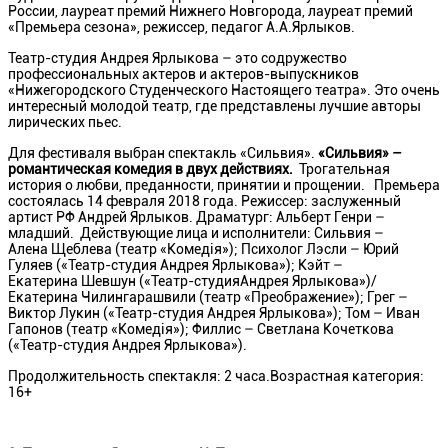
России, лауреат премий Нижнего Новгорода, лауреат премий
«Премьера сезона», режиссер, педагог А.А.Ярлыков.
Театр-студия Андрея Ярлыкова – это содружество
профессиональных актеров и актеров-выпускников
«Нижегородского Студенческого Настоящего театра». Это очень
интересный молодой театр, где представлены лучшие авторы
лирических пьес.
Для фестиваля выбран спектакль «Сильвия».
«Сильвия» –
романтическая комедия в двух действиях.
Трогательная
история о любви, преданности, принятии и прощении. Премьера
состоялась 14 февраля 2018 года. Режиссер: заслуженный
артист РФ Андрей Ярлыков. Драматург: Альберт Генри –
младший. Действующие лица и исполнители: Сильвия –
Алена Щеблева (театр «Комедiя»); Психолог Лэсли – Юрий
Гуляев («Театр-студия Андрея Ярлыкова»); Кэйт –
Екатерина Шевшун («Театр-студияАндрея Ярлыкова»)/
Екатерина Чилингарашвили (театр «Преображение»); Грег –
Виктор Лукин («Театр-студия Андрея Ярлыкова»); Том – Иван
Гапонов (театр «Комедiя»); Филлис – Светлана Кочеткова
(«Театр-студия Андрея Ярлыкова»).
Продолжительность спектакля: 2 часа.Возрастная категория:
16+