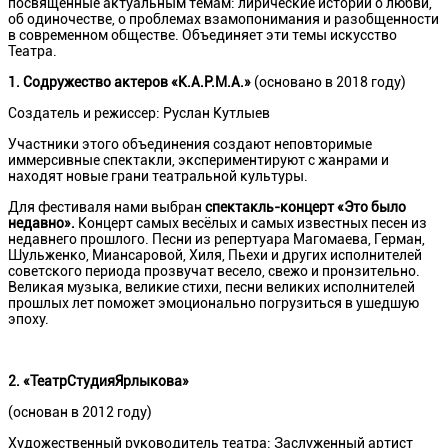
посвященные актуальным темам: лирические истории о любви,
об одиночестве, о проблемах взамопонимания и разобщенности
в современном обществе. Объединяет эти темы искусство
Театра.
1.
Содружество актеров «К.А.Р.М.А.»
(основано в 2018 году)
Создатель и режиссер: Руслан Кутлыев
Участники этого объединения создают неповторимые
иммерсивные спектакли, экспериментируют с жанрами и
находят новые грани театральной культуры.
Для фестиваля нами выбран
спектакль-концерт «Это было
недавно».
Концерт самых весёлых и самых известных песен из
недавнего прошлого. Песни из репертуара Магомаева, Герман,
Шульженко, Миансаровой, Хиля, Пьехи и других исполнителей
советского периода прозвучат весело, свежо и пронзительно.
Великая музыка, великие стихи, песни великих исполнителей
прошлых лет поможет эмоционально погрузиться в ушедшую
эпоху.
2.
«ТеатрСтудияЯрлыкова»
(основан в 2012 году)
Художественный руководитель театра: Заслуженный артист