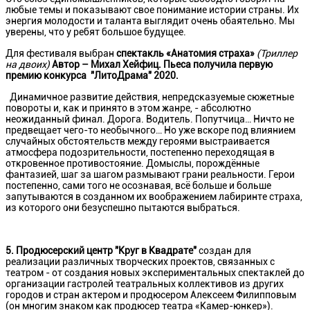
любые темы и показывают свое понимание истории страны. Их
энергия молодости и таланта выглядит очень обаятельно. Мы
уверены, что у ребят большое будущее.
Для фестиваля выбран
спектакль
«Анатомия страха»
(
Триллер
на двоих)
Автор – Михал Хейфиц. Пьеса получила первую
премию конкурса "ЛитоДрама" 2020.
Динамичное развитие действия, непредсказуемые сюжетные
повороты и, как и принято в этом жанре, - абсолютно
неожиданный финал. Дорога. Водитель. Попутчица… Ничто не
предвещает чего-то необычного… Но уже вскоре под влиянием
случайных обстоятельств между героями выстраивается
атмосфера подозрительности, постепенно переходящая в
откровенное противостояние. Домыслы, порождённые
фантазией, шаг за шагом размывают грани реальности. Герои
постепенно, сами того не осознавая, всё больше и больше
запутываются в созданном их воображением лабиринте страха,
из которого они безуспешно пытаются выбраться.
5.
Продюсерский центр "Круг в Квадрате"
создан для
реализации различных творческих проектов, связанных с
театром - от создания новых экспериментальных спектаклей до
организации гастролей театральных коллективов из других
городов и стран актером и продюсером Алексеем Филипповым
(он многим знаком как продюсер театра «Камер-юнкер»).