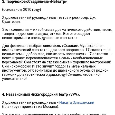
3.
Творческое объединение «НеТеатр»
(основано в 2010 году)
Художественный руководитель театра и режиссер: Дм.
Сухотерин.
Этот коллектив – живой сплав драматического действия, песен,
танцев, видео, света, звука, стихов. Все это создает
неповторимые и очень душевные спектакли.
Для фестиваля выбран
спектакль «Сказки».
Музыкально-
юмористический спектакль для всех возрастов. 17 сказок – на
вечные темы: добро, зло, как не есть после шести… 7 артистов –
поют, играют, перевоплощаются в самых необыкновенных
персонажей! Они стоят на страже смеха и хорошего настроения!
Они - скоморохи! И это звучит гордо! 17 музыкальных
инструментов: от бас-гитары до шаманского бубна, от родной
гармони до экзотического диджерду! Смешно, необычно,
увлекательно!
4. Независимый Нижегородский Театр «
VVV
».
Художественный руководитель -
Никита Ольшанский
(планирует приехать из Москвы).
Это союз единомышленников, которые свободно говорят на