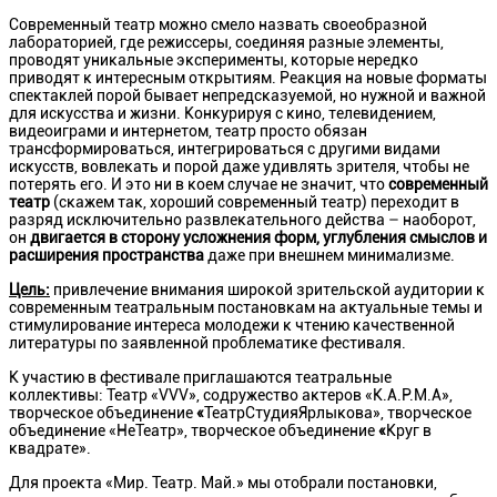
Современный театр можно смело назвать своеобразной
лабораторией, где режиссеры, соединяя разные элементы,
проводят уникальные эксперименты, которые нередко
приводят к интересным открытиям. Реакция на новые форматы
спектаклей порой бывает непредсказуемой, но нужной и важной
для искусства и жизни. Конкурируя с кино, телевидением,
видеоиграми и интернетом, театр просто обязан
трансформироваться, интегрироваться с другими видами
искусств, вовлекать и порой даже удивлять зрителя, чтобы не
потерять его. И это ни в коем случае не значит, что
современный
театр
(скажем так, хороший современный театр) переходит в
разряд исключительно развлекательного действа – наоборот,
он
двигается в сторону усложнения форм, углубления смыслов и
расширения пространства
даже при внешнем минимализме.
Цель:
привлечение внимания широкой зрительской аудитории к
современным театральным постановкам на актуальные темы и
стимулирование интереса молодежи к чтению качественной
литературы по заявленной проблематике фестиваля.
К участию в фестивале приглашаются театральные
коллективы: Театр «VVV», содружество актеров «К.А.Р.М.А»,
творческое объединение
«
ТеатрСтудияЯрлыкова», творческое
объединение
«НеТеатр», творческое объединение
«
Круг в
квадрате».
Для проекта «Мир. Театр. Май.» мы отобрали постановки,